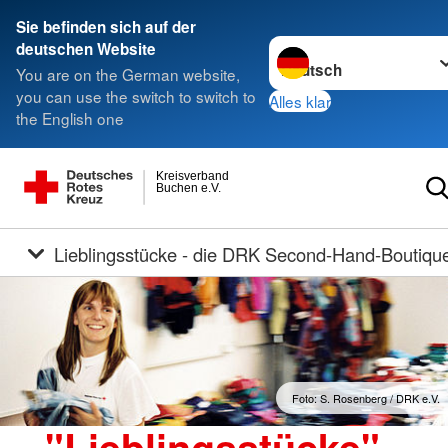
Sie befinden sich auf der
Sprache wechseln zu
deutschen Website
You are on the German website,
you can use the switch to switch to
Alles klar
the English one
Kreisverband
Buchen e.V.
Lieblingsstücke - die DRK Second-Hand-Boutiqu
Foto: S. Rosenberg / DRK e.V.
"Lieblingsstücke" -