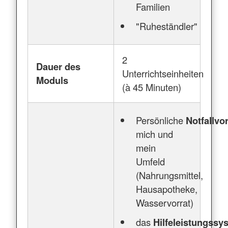
Familien
"Ruheständler"
2
Dauer des
Unterrichtseinheiten
Moduls
(à 45 Minuten)
Persönliche
Notfallv
mich und
mein
Umfeld
(Nahrungsmittel,
Hausapotheke,
Wasservorrat)
das
Hilfeleistungss