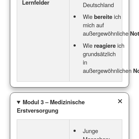
Lernfelder
Deutschland
Wie
bereite
ich
mich auf
außergewöhnliche
No
Wie
reagiere
ich
grundsätzlich
in
außergewöhnlichen
N
Modul 3 – Medizinische
Erstversorgung
Junge
Menschen: