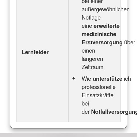
bei einer
außergewöhnlichen
Notlage
eine
erweiterte
medizinische
Erstversorgung
über
einen
Lernfelder
längeren
Zeitraum
Wie
unterstütze
ich
professionelle
Einsatzkräfte
bei
der
Notfallversorgu