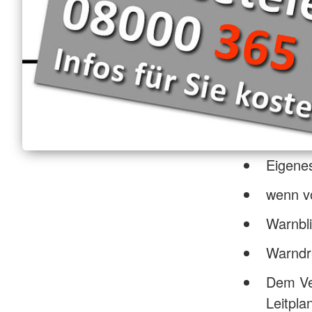
Eigenes
wenn v
Warnbli
Warndr
Dem Ve
Leitpl