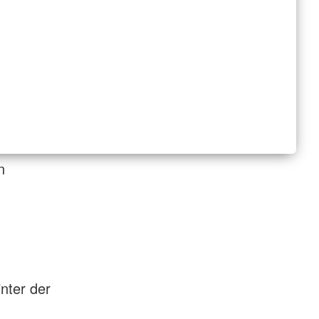
n
nter der