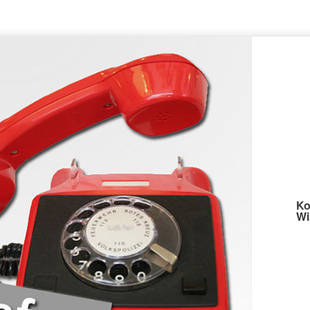
Ko
Wi