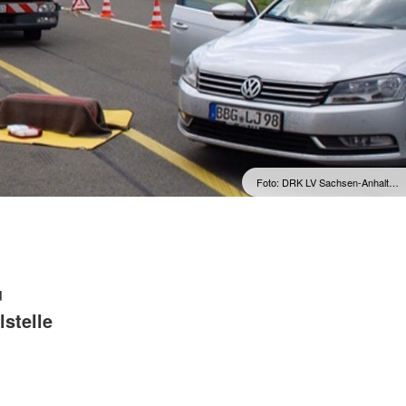
Foto: DRK LV Sachsen-Anhalt…
u
lstelle