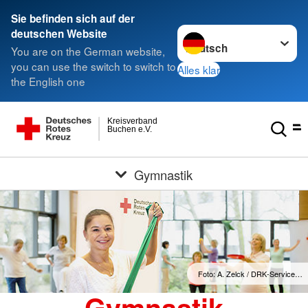
Sie befinden sich auf der
Sprache wechseln zu
deutschen Website
You are on the German website,
you can use the switch to switch to
Alles klar
the English one
Kreisverband
Buchen e.V.
Gymnastik
Foto: A. Zelck / DRK-Service…
Gymnastik