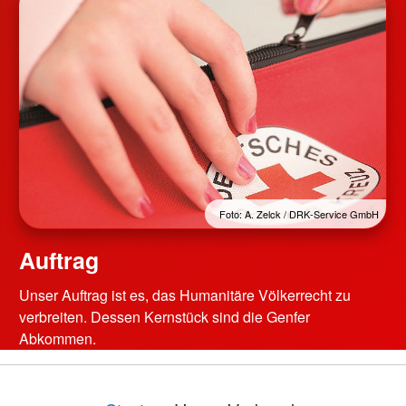
Foto: A. Zelck / DRK-Service GmbH
Auftrag
Unser Auftrag ist es, das Humanitäre Völkerrecht zu
verbreiten. Dessen Kernstück sind die Genfer
Abkommen.