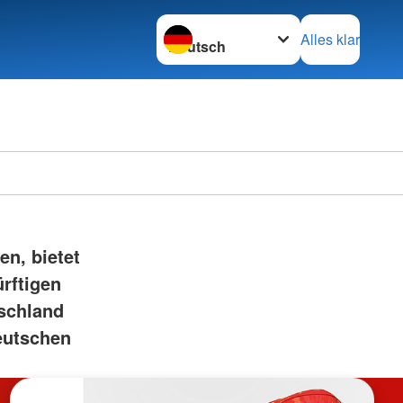
Sprache wechseln zu
Alles klar
en, bietet
rftigen
tschland
Deutschen