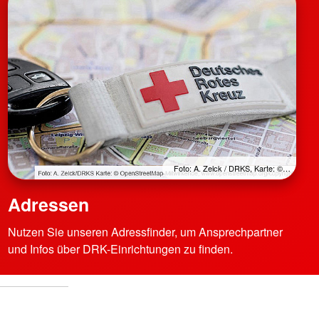
Foto: A. Zelck / DRKS, Karte: ©…
Adressen
Nutzen Sie unseren Adressfinder, um Ansprechpartner
und Infos über DRK-Einrichtungen zu finden.