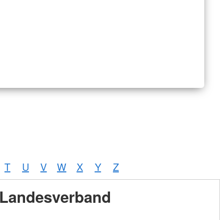
T
U
V
W
X
Y
Z
Landesverband
Foto:
A.
Zelck /