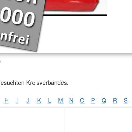
e
gesuchten Kreisverbandes.
H
I
J
K
L
M
N
O
P
Q
R
S