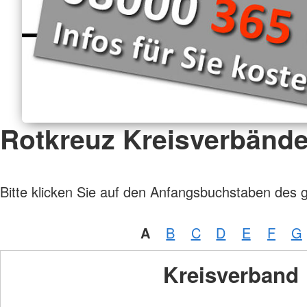
Rotkreuz Kreisverbänd
Bitte klicken Sie auf den Anfangsbuchstaben des 
A
B
C
D
E
F
G
Kreisverband