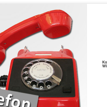
Ko
Wi