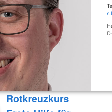
Te
s.
He
D
Rotkreuzkurs