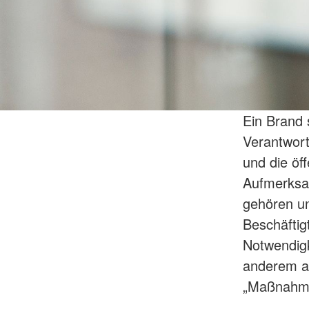
Ein Brand 
Verantwort
und die öf
Aufmerksam
gehören un
Beschäftig
Notwendigk
anderem au
„Maßnahme