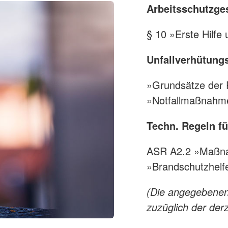
Arbeitsschutzge
§ 10 »Erste Hilf
Unfallverhütungs
»Grundsätze der 
»Notfallmaßnahm
Techn. Regeln fü
ASR A2.2 »Maßna
»Brandschutzhelf
(Die angegebenen 
zuzüglich der der