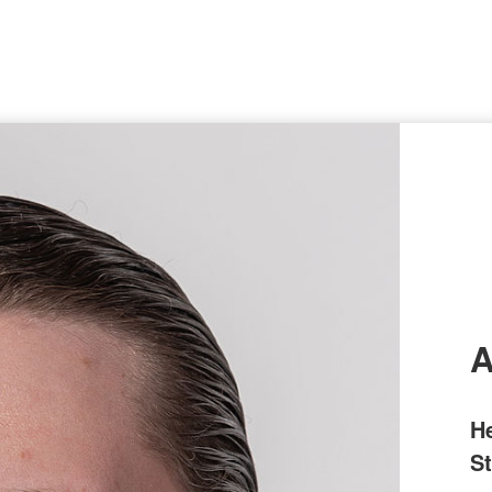
A
H
St