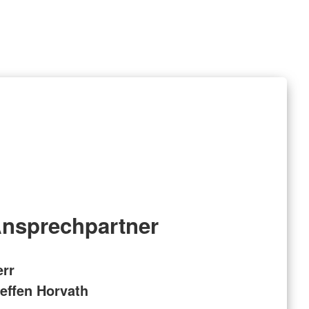
nsprechpartner
err
effen Horvath