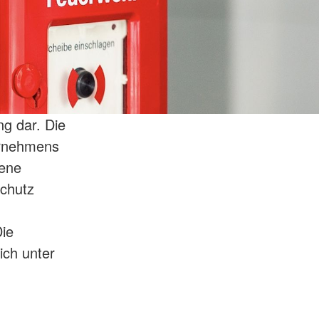
ng dar. Die
ernehmens
sene
schutz
Die
ich unter