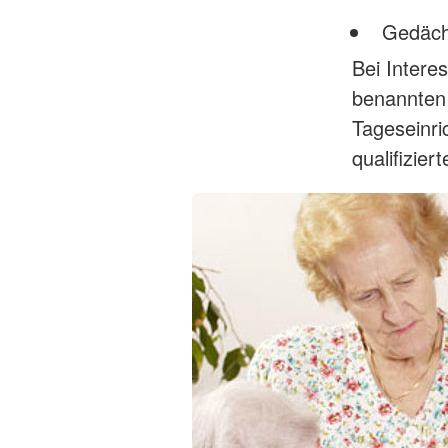
Gedächt
Bei Inter
benannten 
Tageseinri
qualifizie