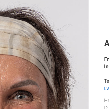
A
F
I
Te
i.
He
D