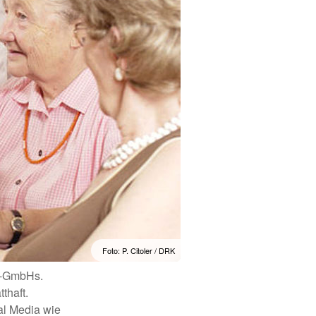
Foto: P. Citoler / DRK
K-GmbHs.
thaft.
al Media wie