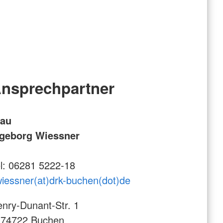
nsprechpartner
rau
ngeborg Wiessner
l: 06281 5222-18
wiessner(at)drk-buchen(dot)de
nry-Dunant-Str. 1
-74722 Buchen