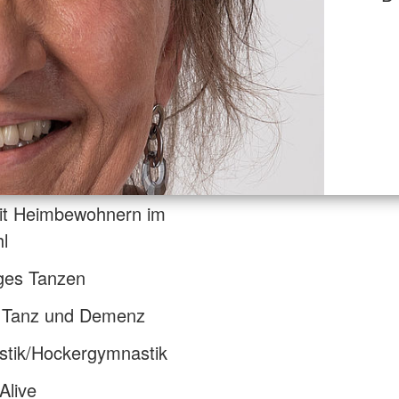
it Heimbewohnern im
ollstuhl
iges Tanzen
t Tanz und Demenz
tik/Hockergymnastik
Alive