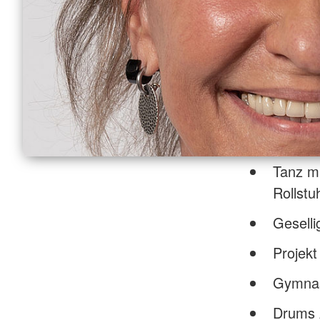
Tanz m
R
Gesell
Projek
Gymnas
Drums 