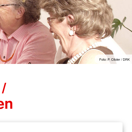
Foto: P. Citoler / DRK
/
en