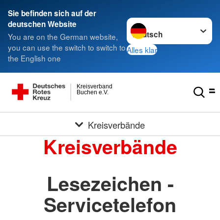
Sie befinden sich auf der
Sprache wechseln zu
deutschen Website
You are on the German website,
you can use the switch to switch to
Alles klar
the English one
Kreisverband
Buchen e.V.
Kreisverbände
Kreisverbände
Lesezeichen -
Servicetelefon