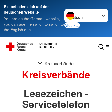
Sie befinden sich auf der
Sprache wechseln zu
deutschen Website
You are on the German website,
you can use the switch to switch to
Alles klar
the English one
Kreisverband
Buchen e.V.
Kreisverbände
Kreisverbände
Lesezeichen -
Servicetelefon