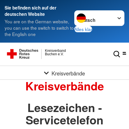
Sie befinden sich auf der
Sprache wechseln zu
deutschen Website
You are on the German website,
you can use the switch to switch to
Alles klar
the English one
Kreisverband
Buchen e.V.
Kreisverbände
Kreisverbände
Lesezeichen -
Servicetelefon