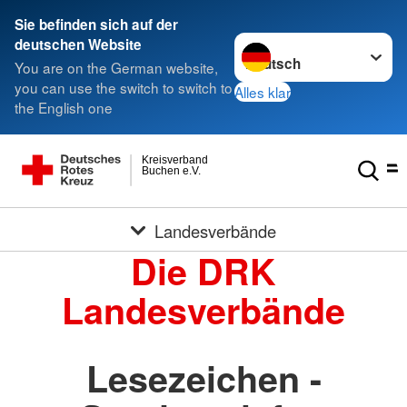
Sie befinden sich auf der
Sprache wechseln zu
deutschen Website
You are on the German website,
you can use the switch to switch to
Alles klar
the English one
Kreisverband
Buchen e.V.
Landesverbände
Die DRK
Landesverbände
Lesezeichen -