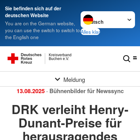
Sie befinden sich auf der
Sprache wechseln zu
deutschen Website
You are on the German website,
you can use the switch to switch to
Alles klar
the English one
Kreisverband
Buchen e.V.
Meldung
13.08.2025
· Bühnenbilder für Newssync
DRK verleiht Henry-
Dunant-Preise für
herausragendes