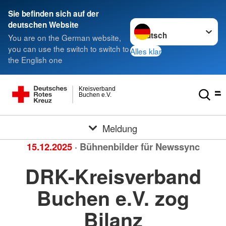
Sie befinden sich auf der
Sprache wechseln zu
deutschen Website
You are on the German website,
you can use the switch to switch to
Alles klar
the English one
Kreisverband
Buchen e.V.
Meldung
15.12.2025
· Bühnenbilder für Newssync
DRK-Kreisverband
Buchen e.V. zog
Bilanz