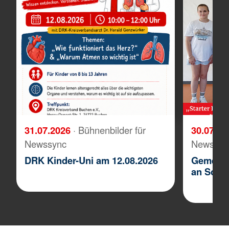
31.07.2026
· Bühnenbilder für
30.07.2
Newssync
Newssyn
DRK Kinder-Uni am 12.08.2026
Gemeins
an Schu