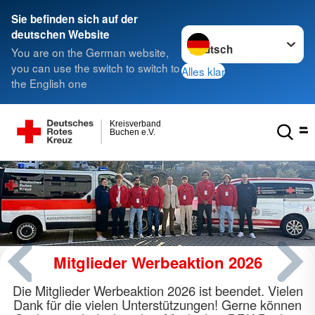
Sie befinden sich auf der
Sprache wechseln zu
deutschen Website
You are on the German website,
you can use the switch to switch to
Alles klar
the English one
Kreisverband
Buchen e.V.
Lieblingsstück
on 2026
Wo Lieblingsstücke zu finden
t beendet. Vielen
Kleiderkammer in Buchen wurde z
en! Gerne können
Boutique "Lieblingsstü