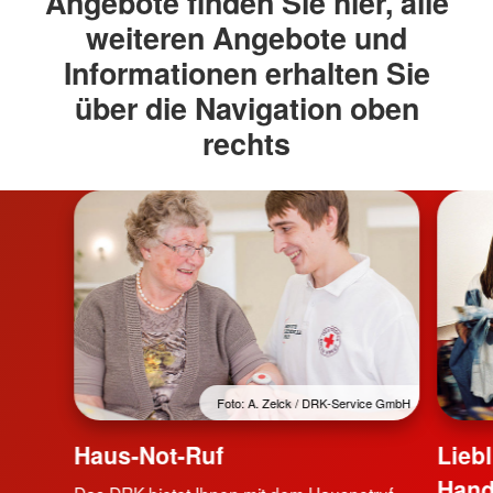
Angebote finden Sie hier, alle
weiteren Angebote und
Informationen erhalten Sie
über die Navigation oben
rechts
Foto: A. Zelck / DRK-Service GmbH
Haus-Not-Ruf
Lieb
Hand