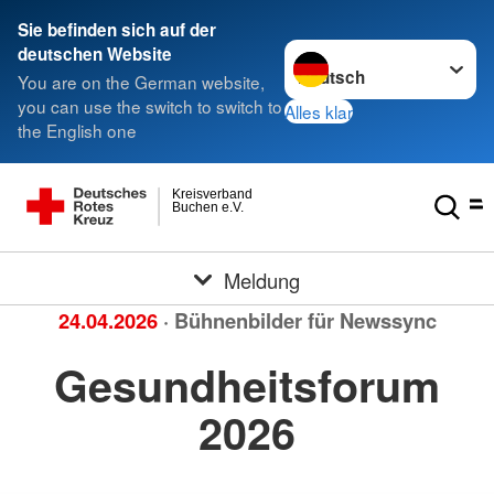
Sie befinden sich auf der
Sprache wechseln zu
deutschen Website
You are on the German website,
you can use the switch to switch to
Alles klar
the English one
Kreisverband
Buchen e.V.
Meldung
24.04.2026
· Bühnenbilder für Newssync
Gesundheitsforum
2026