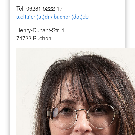
Tel: 06281 5222-17
s.dittrich(at)drk-buchen(dot)de
Henry-Dunant-Str. 1
74722 Buchen