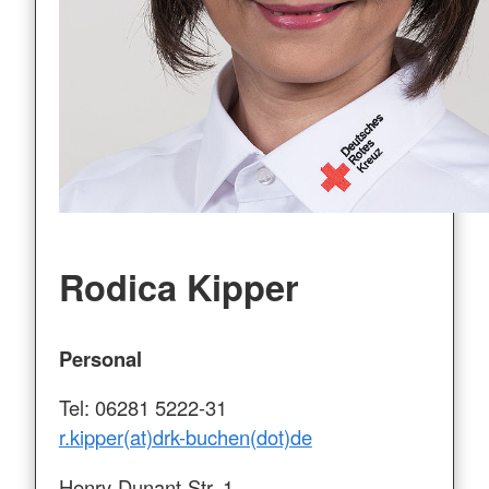
Rodica Kipper
Personal
Tel: 06281 5222-31
r.kipper(at)drk-buchen(dot)de
Henry-Dunant-Str. 1