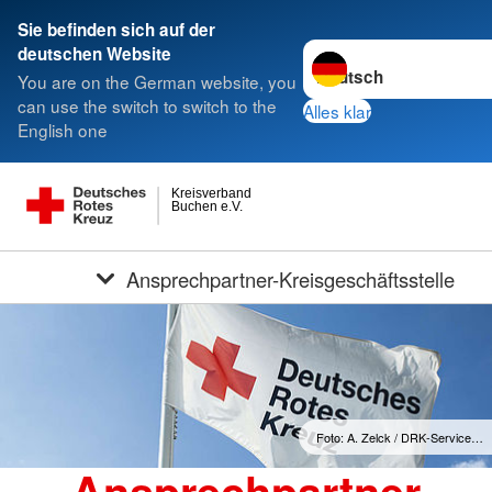
Sie befinden sich auf der
Sprache wechseln zu
deutschen Website
You are on the German website, you
can use the switch to switch to the
Alles klar
English one
Kreisverband
Buchen e.V.
Ansprechpartner-Kreisgeschäftsstelle
Foto: A. Zelck / DRK-Service…
Ansprechpartner