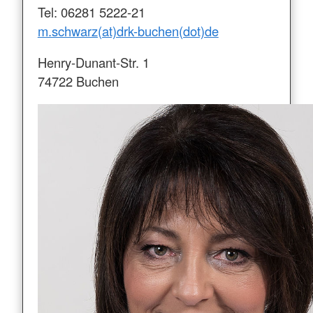
Tel: 06281 5222-21
m.schwarz(at)drk-buchen(dot)de
Henry-Dunant-Str. 1
74722 Buchen