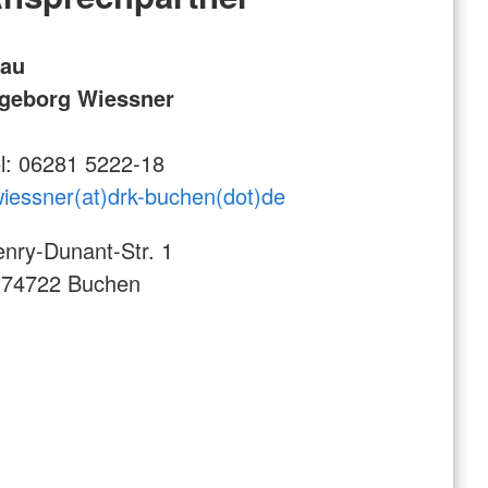
rau
ngeborg Wiessner
l: 06281 5222-18
wiessner(at)drk-buchen(dot)de
nry-Dunant-Str. 1
-74722 Buchen