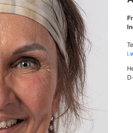
F
I
Te
i.
He
D