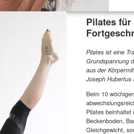
Pilates für
Fortgeschr
Pilates ist eine T
Grundspannung der
aus der Körpermitt
Joseph Hubertus P
Beim 10 wöchigen 
abwechslungsreich
Pilates beinhaltet
Beckenboden, Ba
Gleichgewicht, s