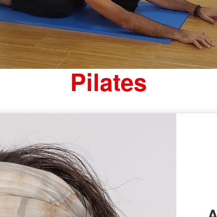
Pilates
A