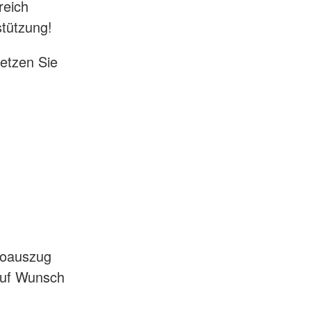
reich
stützung!
etzen Sie
ntoauszug
 auf Wunsch