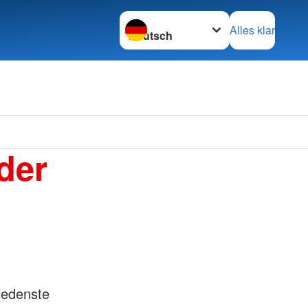
Sprache wechseln zu
Alles klar
der
iedenste