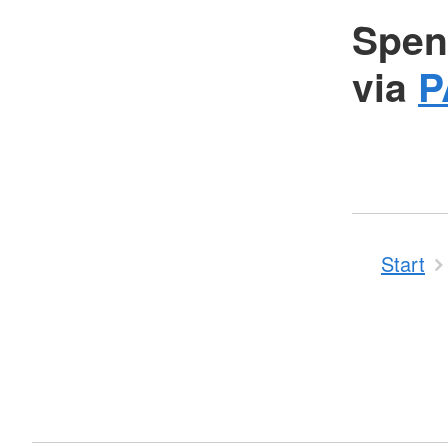
Spen
via
P
Start