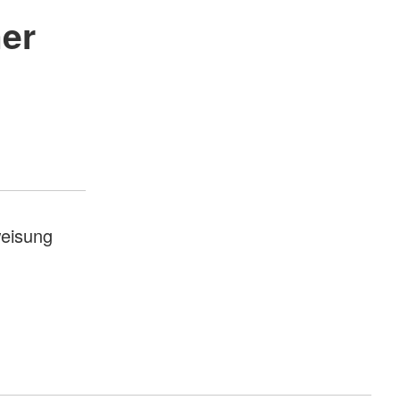
er
eisung