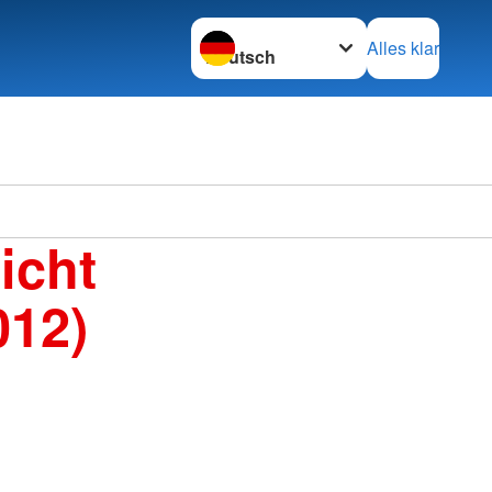
Sprache wechseln zu
Alles klar
icht
012)