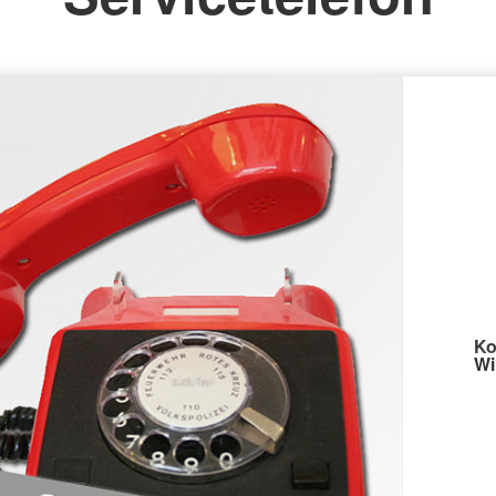
Ko
Wi