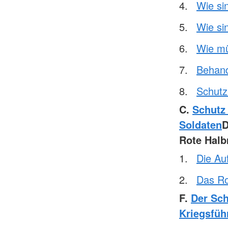
Wie si
Wie si
Wie mü
Behand
Schutz 
C.
Schutz
Soldaten
Rote Hal
Die Au
Das Ro
F.
Der Sch
Kriegsfüh