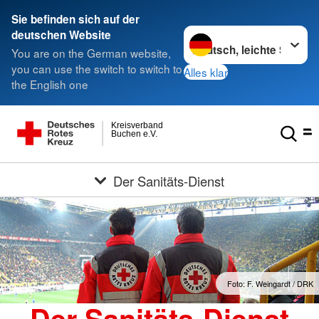
Sie befinden sich auf der
Sprache wechseln zu
deutschen Website
You are on the German website,
you can use the switch to switch to
Alles klar
the English one
Kreisverband
Buchen e.V.
Der Sanitäts-Dienst
Foto: F. Weingardt / DRK
Der Sanitäts-Dienst