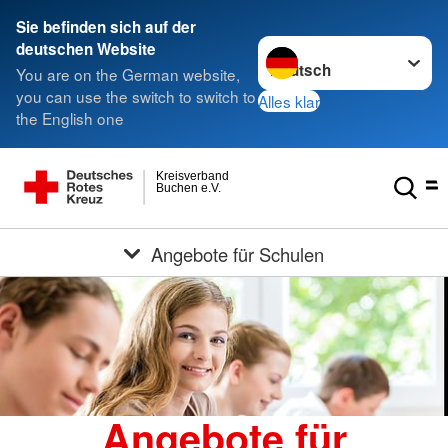
Sie befinden sich auf der
Sprache wechseln zu
deutschen Website
You are on the German website,
you can use the switch to switch to
Alles klar
the English one
Kreisverband
Buchen e.V.
Angebote für Schulen
Angebote für