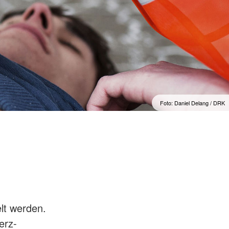
Foto: Daniel Delang / DRK
lt werden.
erz-