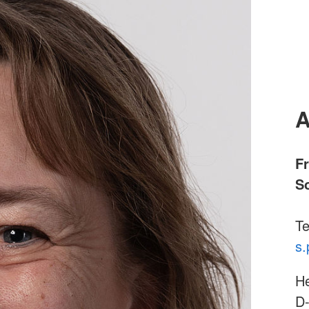
A
F
So
Te
s.
He
D