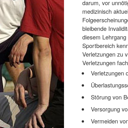
darum, vor unnöti
medizinisch aktue
Folgeerscheinung
bleibende Invalid
diesem Lehrgang l
Sportbereich ke
Verletzungen zu v
Verletzungen fac
Verletzungen
Überlastungs
Störung von B
Versorgung vo
Vermeiden von